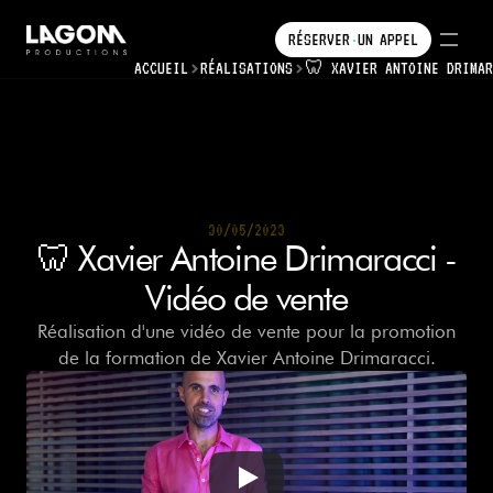
RÉSERVER
UN
APPEL
•
•
ACCUEIL
RÉALISATIONS
RÉSERVER
🦷 XAVIER ANTOINE DRIMAR
UN
APPEL
30/05/2023
30/05/2023
🦷 Xavier Antoine Drimaracci -
Vidéo de vente
Réalisation d'une vidéo de vente pour la promotion
de la formation de Xavier Antoine Drimaracci.