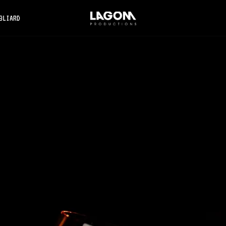
BLIARD
Agence
CIDÉO
X
ampagne
Vincent
Bliard
n d'un témoignage client pour illustrer la réussite client de
CIDÉO dans l'accompagnement et le développement de
ncent Bliard".