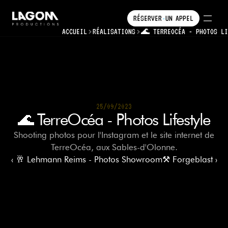
RÉSERVER
UN
APPEL
•
•
ACCUEIL
RÉALISATIONS
RÉSERVER
🌊 TERREOCÉA - PHOTOS LI
UN
APPEL
25/09/2023
25/09/2023
🌊 TerreOcéa - Photos Lifestyle
Shooting photos pour l'Instagram et le site internet de
TerreOcéa, aux Sables-d'Olonne.
‹ 🥂 Lehmann Reims - Photos Showroom
⚒️ Forgeblast ›