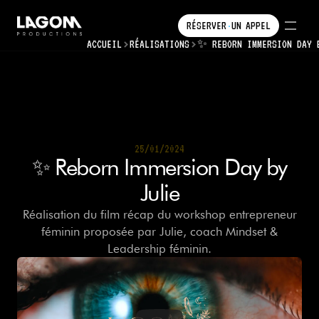
RÉSERVER
UN
APPEL
•
•
ACCUEIL
RÉALISATIONS
RÉSERVER
✨ REBORN IMMERSION DAY 
UN
APPEL
25/01/2024
25/01/2024
✨ Reborn Immersion Day by
Julie
Réalisation du film récap du workshop entrepreneur
féminin proposée par Julie, coach Mindset &
Leadership féminin.