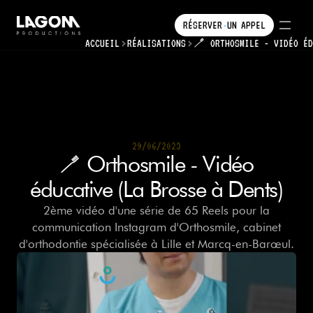
RÉSERVER
UN
APPEL
•
•
ACCUEIL
RÉALISATIONS
RÉSERVER
🪥 ORTHOSMILE - VIDÉO É
UN
APPEL
29/06/2023
29/06/2023
🪥 Orthosmile - Vidéo
éducative (La Brosse à Dents)
2ème vidéo d'une série de 65 Reels pour la
communication Instagram d'Orthosmile, cabinet
d'orthodontie spécialisée à Lille et Marcq-en-Barœul.