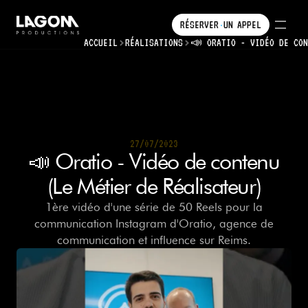
RÉSERVER
UN
APPEL
•
•
ACCUEIL
RÉALISATIONS
RÉSERVER
📣 ORATIO - VIDÉO DE CON
UN
APPEL
27/07/2023
27/07/2023
📣 Oratio - Vidéo de contenu
(Le Métier de Réalisateur)
1ère vidéo d'une série de 50 Reels pour la
communication Instagram d'Oratio, agence de
communication et influence sur Reims.