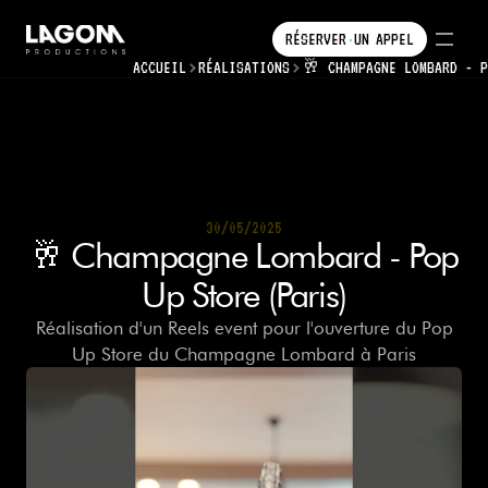
RÉSERVER
UN
APPEL
•
•
ACCUEIL
RÉALISATIONS
RÉSERVER
🥂 CHAMPAGNE LOMBARD - P
UN
APPEL
30/05/2025
30/05/2025
🥂 Champagne Lombard - Pop
Up Store (Paris)
Réalisation d'un Reels event pour l'ouverture du Pop
Up Store du Champagne Lombard à Paris