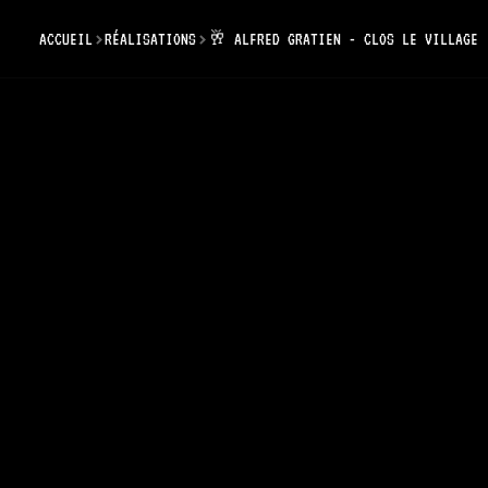
ACCUEIL
RÉALISATIONS
🥂 ALFRED GRATIEN - CLOS LE VILLAGE
🥂
A
Vill
Réalisatio
d'Alfred G