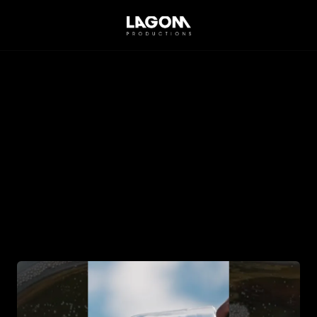
lfred
Gratien
-
Clos
Le
age
n d'un Reels pour la promotion de la cuvée exclusive
ratien au "Clos Le Village".