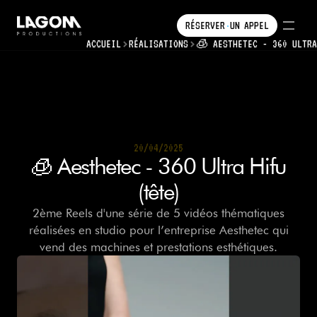
RÉSERVER
UN
APPEL
•
•
ACCUEIL
RÉALISATIONS
RÉSERVER
🧊 AESTHETEC - 360 ULTRA
UN
APPEL
20/04/2025
20/04/2025
🧊 Aesthetec - 360 Ultra Hifu
(tête)
2ème Reels d'une série de 5 vidéos thématiques
réalisées en studio pour l’entreprise Aesthetec qui
vend des machines et prestations esthétiques.