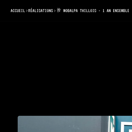
ACCUEIL
RÉALISATIONS
🥂 MOBALPA THILLOIS - 1 AN ENSEMBLE
🥂
ens
Réalisatio
Thillois :
Ardenne 2