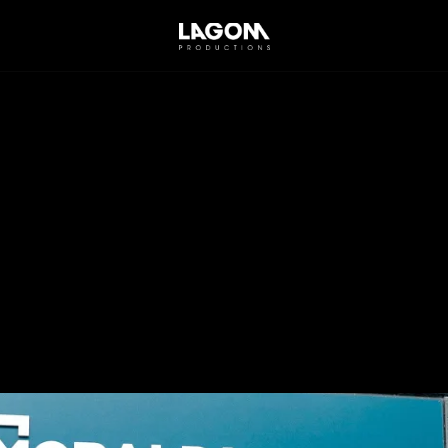
Mobalpa
Thillois
-
1
an
emble
n d'un film event récap lors de l'anniversaire de Mobalpa
 animations et ateliers, good vibes et Miss Champagne
025. Sur 2 jours.